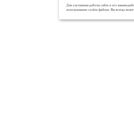
Для улучшения работы сайта и его взаимодейс
использование cookie-файлов. Вы всегда може
МЫ В СОЦ. СЕТЯХ
POLSIB.RU - Промышленные полы в Красноярске