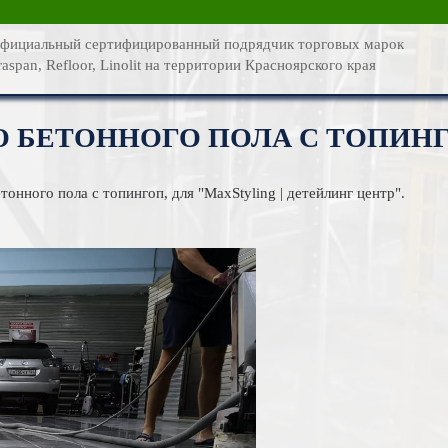
О компании
фициальный сертифицированный подрядчик торговых марок
raspan, Refloor, Linolit на территории Красноярского края
Каталог услуг
Новости
О БЕТОННОГО ПОЛА С ТОПИНГ
Статьи
онного пола с топингоп, для "MaxStyling | детейлинг центр".
Фотогалерея
Контакты