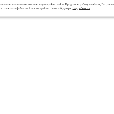
твия с пользователями мы используем файлы cookie. Продолжая работу с сайтом, Вы разре
те отключить файлы cookie в настройках Вашего браузера.
Подробнее >>
О КОМПАНИИ
ДЕЛАЕМ ПОЛЫ В КРА
История
Промышленные бетонные 
Контакты
Промышленные полимерн
Сертификаты
Полировка и кристаллизац
Портфолио
Декоративные покрытия дл
Отзывы
Полиуретан-цементные п
Партнёрам
Промышленные наливные п
Реквизиты
Оборудование для устрой
Проектирование промышл