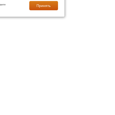
шаете
Принять
СНОЯРСКЕ
полы
ые полы
ия твердых поверхностей полов
я пола
ромышленные полы
олы от производителя
ства промышленных наливных полов
енных полов
Работает на платформе
A-ERP Technologies