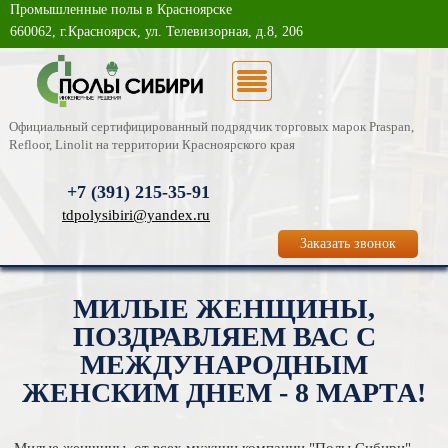
Промышленные полы в Красноярске
О компании
660062, г.Красноярск, ул. Телевизорная, д.8, 206
Каталог услуг
Новости
Официальный сертифицированный подрядчик торговых марок Praspan,
Refloor, Linolit на территории Красноярского края
Статьи
+7 (391)
215-35-91
Фотогалерея
tdpolysibiri@yandex.ru
Заказать звонок
Контакты
МИЛЫЕ ЖЕНЩИНЫ,
ПОЗДРАВЛЯЕМ ВАС С
МЕЖДУНАРОДНЫМ
ЖЕНСКИМ ДНЕМ - 8 МАРТА!