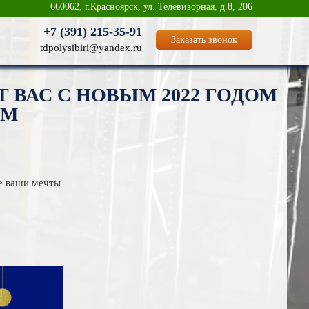
660062, г.Красноярск, ул. Телевизорная, д.8, 206
+7 (391)
215-35-91
Заказать звонок
tdpolysibiri@yandex.ru
 ВАС С НОВЫМ 2022 ГОДОМ
ОМ
е ваши мечты