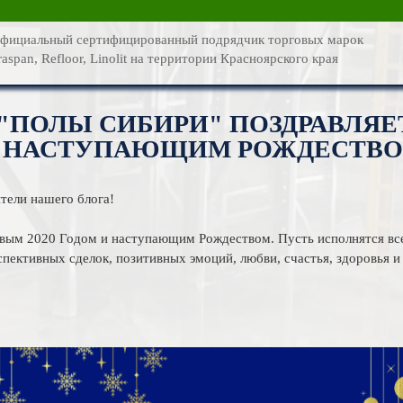
О компании
фициальный сертифицированный подрядчик торговых марок
raspan, Refloor, Linolit на территории Красноярского края
Каталог услуг
Новости
ПОЛЫ СИБИРИ" ПОЗДРАВЛЯЕТ
 НАСТУПАЮЩИМ РОЖДЕСТВ
Статьи
Фотогалерея
тели нашего блога!
Контакты
овым 2020 Годом и наступающим Рождеством. Пусть исполнятся вс
пективных сделок, позитивных эмоций, любви, счастья, здоровья и