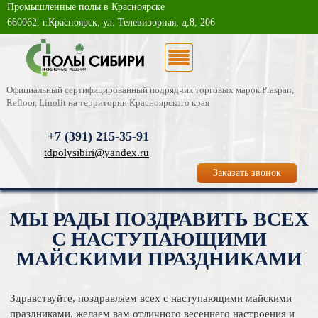
Промышленные полы в Красноярске
О компании
660062, г.Красноярск, ул. Телевизорная, д.8, 206
Каталог услуг
Новости
Официальный сертифицированный подрядчик торговых марок Praspan,
Refloor, Linolit на территории Красноярского края
Статьи
+7 (391)
215-35-91
Фотогалерея
tdpolysibiri@yandex.ru
Заказать звонок
Контакты
МЫ РАДЫ ПОЗДРАВИТЬ ВСЕХ
С НАСТУПАЮЩИМИ
МАЙСКИМИ ПРАЗДНИКАМИ
Здравствуйте, поздравляем всех с наступающими майскими
праздниками, желаем вам отличного весеннего настроения и