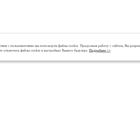
твия с пользователями мы используем файлы cookie. Продолжая работу с сайтом, Вы разре
те отключить файлы cookie в настройках Вашего браузера.
Подробнее >>
О КОМПАНИИ
ДЕЛАЕМ ПОЛЫ В КРА
История
Промышленные бетонные 
Контакты
Промышленные полимерн
Сертификаты
Полировка и кристаллизац
Портфолио
Декоративные покрытия дл
Отзывы
Полиуретан-цементные п
Партнёрам
Промышленные наливные п