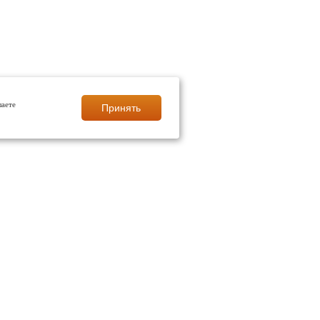
шаете
Принять
СНОЯРСКЕ
полы
ые полы
ия твердых поверхностей полов
я пола
ромышленные полы
олы от производителя