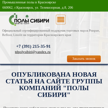
Промышленные полы в Красноярске
О компании
660062, г.Красноярск, ул. Телевизорная, д.8, 206
Каталог услуг
Новости
Официальный сертифицированный подрядчик торговых марок Praspan,
Refloor, Linolit на территории Красноярского края
Статьи
+7 (391)
215-35-91
Фотогалерея
tdpolysibiri@yandex.ru
Заказать звонок
Контакты
ОПУБЛИКОВАНА НОВАЯ
СТАТЬЯ НА САЙТЕ ГРУППЫ
КОМПАНИЙ "ПОЛЫ
СИБИРИ"