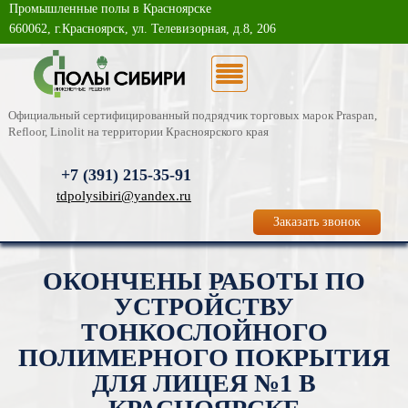
Промышленные полы в Красноярске
О компании
660062, г.Красноярск, ул. Телевизорная, д.8, 206
Каталог услуг
Новости
Официальный сертифицированный подрядчик торговых марок Praspan,
Refloor, Linolit на территории Красноярского края
Статьи
+7 (391)
215-35-91
Фотогалерея
tdpolysibiri@yandex.ru
Заказать звонок
Контакты
ОКОНЧЕНЫ РАБОТЫ ПО
УСТРОЙСТВУ
ТОНКОСЛОЙНОГО
ПОЛИМЕРНОГО ПОКРЫТИЯ
ДЛЯ ЛИЦЕЯ №1 В