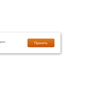
шаете
Принять
СНОЯРСКЕ
полы
ые полы
ия твердых поверхностей полов
я пола