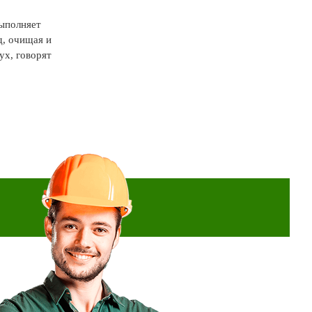
выполняет
д, очищая и
ух, говорят