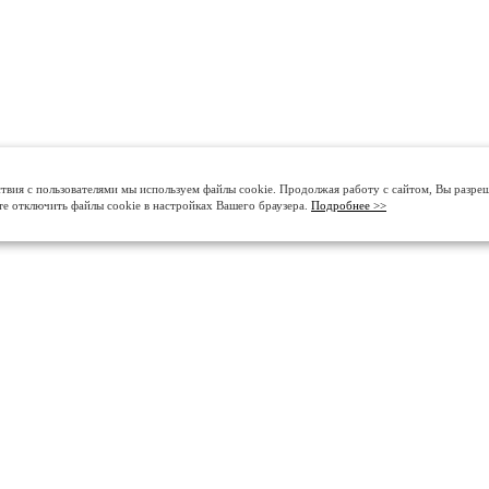
твия с пользователями мы используем файлы cookie. Продолжая работу с сайтом, Вы разре
те отключить файлы cookie в настройках Вашего браузера.
Подробнее >>
О КОМПАНИИ
ДЕЛАЕМ ПОЛЫ В КРА
История
Промышленные бетонные 
Контакты
Промышленные полимерн
Сертификаты
Полировка и кристаллизац
Портфолио
Декоративные покрытия дл