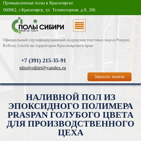
Промышленные полы в Красноярске
О компании
660062, г.Красноярск, ул. Телевизорная, д.8, 206
Каталог услуг
Новости
Официальный сертифицированный подрядчик торговых марок Praspan,
Refloor, Linolit на территории Красноярского края
Статьи
+7 (391)
215-35-91
Фотогалерея
tdpolysibiri@yandex.ru
Заказать звонок
Контакты
НАЛИВНОЙ ПОЛ ИЗ
ЭПОКСИДНОГО ПОЛИМЕРА
PRASPAN ГОЛУБОГО ЦВЕТА
ДЛЯ ПРОИЗВОДСТВЕННОГО
ЦЕХА