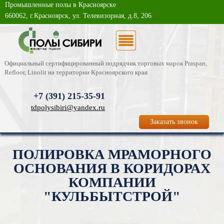
Промышленные полы в Красноярске
О компании
660062, г.Красноярск, ул. Телевизорная, д.8, 206
Каталог услуг
Новости
Официальный сертифицированный подрядчик торговых марок Praspan,
Refloor, Linolit на территории Красноярского края
Статьи
+7 (391)
215-35-91
Фотогалерея
tdpolysibiri@yandex.ru
Заказать звонок
Контакты
ПОЛИРОВКА МРАМОРНОГО
ОСНОВАНИЯ В КОРИДОРАХ
КОМПАНИИ
"КУЛЬБЫТСТРОЙ"