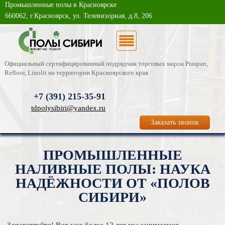
Промышленные полы в Красноярске
О компании
660062, г.Красноярск, ул. Телевизорная, д.8, 206
Каталог услуг
Новости
Официальный сертифицированный подрядчик торговых марок Praspan,
Refloor, Linolit на территории Красноярского края
Статьи
+7 (391)
215-35-91
Фотогалерея
tdpolysibiri@yandex.ru
Заказать звонок
Контакты
ПРОМЫШЛЕННЫЕ
НАЛИВНЫЕ ПОЛЫ: НАУКА
НАДЁЖНОСТИ ОТ «ПОЛОВ
СИБИРИ»